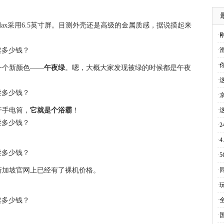
 11 Pro Max采用6.5英寸屏。目测外壳还是高级的金属质感，据说摸起来
·
·
·
一个新颜色——
午夜绿
。嗯，大概大家发现被绿的时候都是午夜
·
·
开手电筒，
它就是个浴霸
！
·
·
·
4
·
新加坡官网上已经有了裸机价格。
·
·
·
·