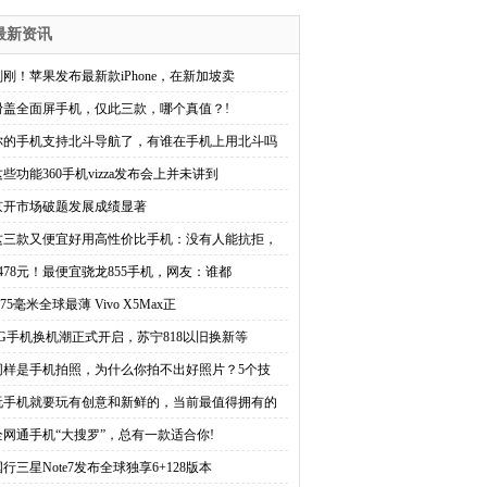
最新资讯
刚刚！苹果发布最新款iPhone，在新加坡卖
滑盖全面屏手机，仅此三款，哪个真值？!
你的手机支持北斗导航了，有谁在手机上用北斗吗
这些功能360手机vizza发布会上并未讲到
京开市场破题发展成绩显著
这三款又便宜好用高性价比手机：没有人能抗拒，
2478元！最便宜骁龙855手机，网友：谁都
.75毫米全球最薄 Vivo X5Max正
5G手机换机潮正式开启，苏宁818以旧换新等
同样是手机拍照，为什么你拍不出好照片？5个技
玩手机就要玩有创意和新鲜的，当前最值得拥有的
全网通手机“大搜罗”，总有一款适合你!
国行三星Note7发布全球独享6+128版本