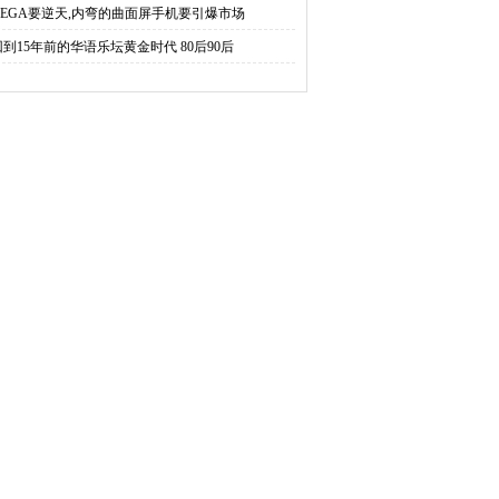
VEGA要逆天,内弯的曲面屏手机要引爆市场
回到15年前的华语乐坛黄金时代 80后90后