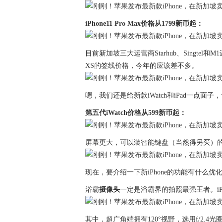
iPhone11 Pro Max价格从1799新币起：
目前新加坡三大运营商Starhub、Singte
XS的签线价格，今年的应该差不多。
嗯，我们还是给新款iWatch和iPad一点面
第五代iWatch价格从599新币起：
屏幕更大，可以装智能键盘（当然得另买）
现在，要介绍一下新iPhone的功能有什么优化
浴霸
摄像头
一定是浴霸界的拍照最强王者。iPh
其中，超广角端拥有120°视野，选用f/2.4