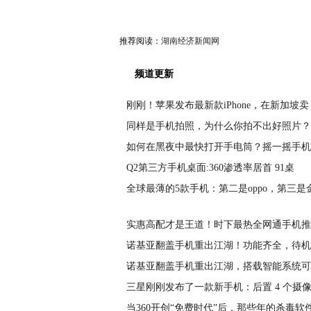
推荐阅读：
湖南经济新闻网
频道更新
刚刚！苹果发布最新款iPhone，在新加坡卖
同样是手机拍照，为什么你拍不出好照片？
如何在黑夜中最快打开手电筒？摇一摇手机
Q2第三方手机桌面:360渗透率居首 91桌
全球最薄的5款手机：第二是oppo，第三是
实惠高配才是王道！时下最热全网通手机推
诺基亚翻盖手机重出江湖！功能齐全，待机
诺基亚翻盖手机重出江湖，搭载智能系统可
三星刚刚发布了一款新手机：后置 4 个摄
当360开创“免费时代”后，那些年的杀毒软