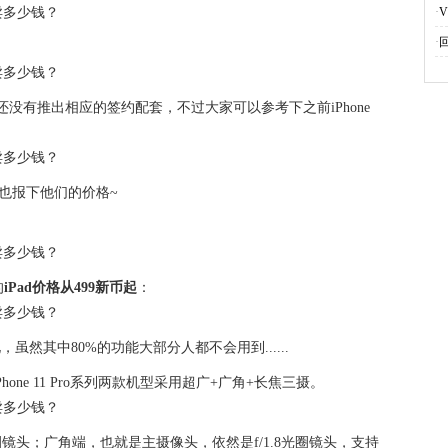
·
·
l和M1还没有推出相应的签约配套，不过大家可以参考下之前iPhone
子，也报下他们的价格~
的
iPad价格从499新币起
：
，虽然其中80%的功能大部分人都不会用到......
one 11 Pro系列两款机型采用超广+广角+长焦三摄。
光圈镜头；广角端，也就是主摄像头，依然是f/1.8光圈镜头，支持