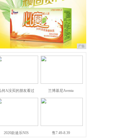
广告
几何A没买的朋友看过
兰博基尼Aventa
2020款途乐NIS
售7.49-8.39