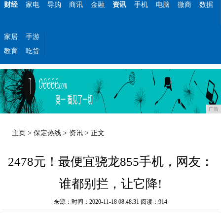
财经
家电
导购
商讯
金融
资讯
手机
电脑
微商
数据
家居
手游
教育
吃货
广告
主页
>
保定热线
>
资讯
> 正文
2478元！最便宜骁龙855手机，网友：
谁都别拦，让它降!
来源：时间：2020-11-18 08:48:31
阅读：914