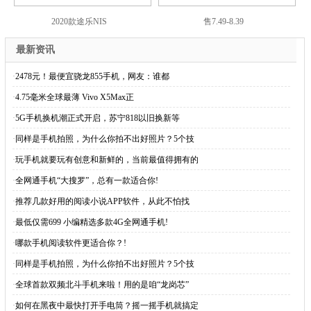
2020款途乐NIS
售7.49-8.39
最新资讯
·
2478元！最便宜骁龙855手机，网友：谁都
·
4.75毫米全球最薄 Vivo X5Max正
·
5G手机换机潮正式开启，苏宁818以旧换新等
·
同样是手机拍照，为什么你拍不出好照片？5个技
·
玩手机就要玩有创意和新鲜的，当前最值得拥有的
·
全网通手机“大搜罗”，总有一款适合你!
·
推荐几款好用的阅读小说APP软件，从此不怕找
·
最低仅需699 小编精选多款4G全网通手机!
·
哪款手机阅读软件更适合你？!
·
同样是手机拍照，为什么你拍不出好照片？5个技
·
全球首款双频北斗手机来啦！用的是咱“龙岗芯”
·
如何在黑夜中最快打开手电筒？摇一摇手机就搞定