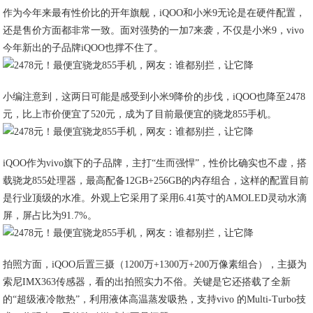
作为今年来最有性价比的开年旗舰，iQOO和小米9无论是在硬件配置，
还是售价方面都非常一致。面对强势的一加7来袭，不仅是小米9，vivo
今年新出的子品牌iQOO也撑不住了。
小编注意到，这两日可能是感受到小米9降价的步伐，iQOO也降至2478
元，比上市价便宜了520元，成为了目前最便宜的骁龙855手机。
iQOO作为vivo旗下的子品牌，主打“生而强悍”，性价比确实也不虚，搭
载骁龙855处理器，最高配备12GB+256GB的内存组合，这样的配置目前
是行业顶级的水准。外观上它采用了采用6.41英寸的AMOLED灵动水滴
屏，屏占比为91.7%。
拍照方面，iQOO后置三摄（1200万+1300万+200万像素组合），主摄为
索尼IMX363传感器，看的出拍照实力不俗。关键是它还搭载了全新
的“超级液冷散热”，利用液体高温蒸发吸热，支持vivo 的Multi-Turbo技