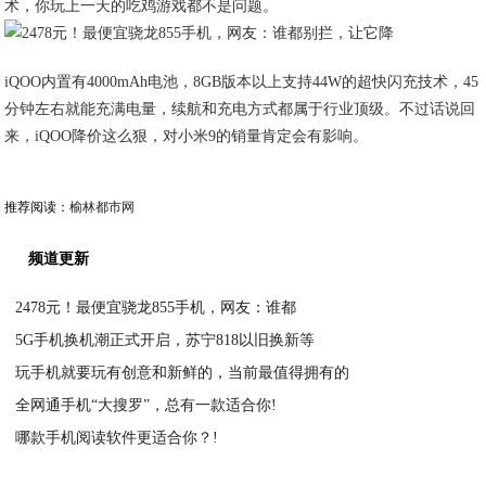
术，你玩上一天的吃鸡游戏都不是问题。
iQOO内置有4000mAh电池，8GB版本以上支持44W的超快闪充技术，45
分钟左右就能充满电量，续航和充电方式都属于行业顶级。不过话说回
来，iQOO降价这么狠，对小米9的销量肯定会有影响。
推荐阅读：
榆林都市网
频道更新
2478元！最便宜骁龙855手机，网友：谁都
5G手机换机潮正式开启，苏宁818以旧换新等
2020-11-18
玩手机就要玩有创意和新鲜的，当前最值得拥有的
2020-11-18
全网通手机“大搜罗”，总有一款适合你!
2020-11-18
哪款手机阅读软件更适合你？!
2020-11-18
2020-11-18