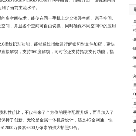
辅以2GB RAM和16GB ROM的内存组合。拍照方面，该机采用前
，达到了当前主流水平。
属的多空间技术，能使在同一手机上定义浪漫空间、亲子空间、
·
化空间，并且各个空间可自由切换，同时确保不同空间中的应用
·
·
2.0指纹识别功能，能够通过指纹进行解锁和对文件加密，更快
·
直接解锁，支持360度解锁，同时它还支持指纹支付功能，指
·
·
·
·
·
·
品质和性价比，不仅带来了全方位的硬件配置升级，而且加入了
·
保持了创新。无论是金属一体机身设计，还是4G全网通、快
·
2000万像素+800万像素的强大拍照组合。
·