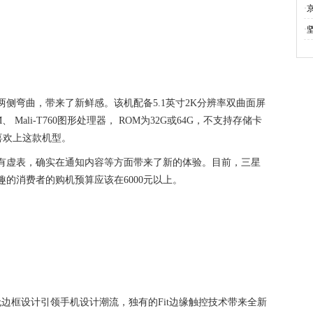
·
·
屏，屏幕两侧弯曲，带来了新鲜感。该机配备5.1英寸2K分辨率双曲面屏
AM、 Mali-T760图形处理器， ROM为32G或64G，不支持存储卡
喜欢上这款机型。
设计并非徒有虚表，确实在通知内容等方面带来了新的体验。目前，三星
其感兴趣的消费者的购机预算应该在6000元以上。
，无边框设计引领手机设计潮流，独有的Fit边缘触控技术带来全新