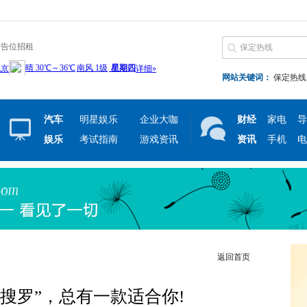
广告位招租
网站关键词：
保定热线
汽车
明星娱乐
企业大咖
财经
家电
导
娱乐
考试指南
游戏资讯
资讯
手机
电
返回首页
搜罗”，总有一款适合你!