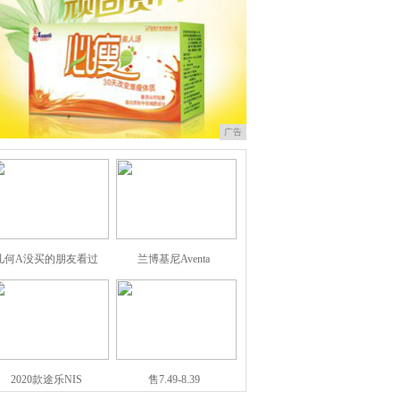
广告
几何A没买的朋友看过
兰博基尼Aventa
2020款途乐NIS
售7.49-8.39