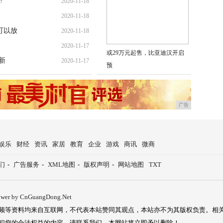
!
2020-11-18
2020-11-18
可以放
2020-11-18
2020-11-17
或29万元起售，比亚迪汉开启
新
2020-11-17
预
广告
娱乐
财经
资讯
家居
教育
企业
游戏
商讯
微商
们
-
广告服务
-
XML地图
-
版权声明
-
网站地图
TXT
ower by CnGuangDong.Net
频等资料均来自互联网，不代表本站赞同其观点，本站亦不为其版权负责。相
犯您的合法权益的内容，请联系我们，本网站将立即予以删除！