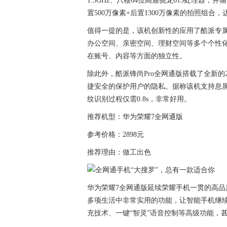
1.5GHz、八核64位高通骁龙615处理器，并
置500万像素+后置1300万像素的拍照组合
值得一提的是，该机创新性的应用了酷派专
办公空间、亲密空间、理财空间等多个个性
在账号、内容等方面的独立性。
除此外，酷派锋尚Pro全网通版搭载了全新的
捷安全的保护用户的隐私。据称该机支持息屏
纹识别过程仅需0.8s，非常好用。
推荐机型：华为荣耀7全网通版
参考价格：2898元
推荐理由：做工出色
华为荣耀7全网通版延续荣耀手机一贯的高
多项生活中非常实用的功能，让智能手机继续
充技术、一键“智灵”语音控制等高级功能，甚至