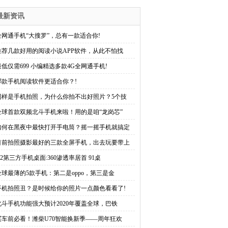
最新资讯
全网通手机“大搜罗”，总有一款适合你!
推荐几款好用的阅读小说APP软件，从此不怕找
最低仅需699 小编精选多款4G全网通手机!
哪款手机阅读软件更适合你？!
同样是手机拍照，为什么你拍不出好照片？5个技
全球首款双频北斗手机来啦！用的是咱“龙岗芯”
如何在黑夜中最快打开手电筒？摇一摇手机就搞定
目前拍照摄影最好的三款全屏手机，出去玩要带上
Q2第三方手机桌面:360渗透率居首 91桌
全球最薄的5款手机：第二是oppo，第三是金
手机拍照丑？是时候给你的照片一点颜色看看了!
北斗手机功能强大预计2020年覆盖全球，巴铁
买车前必看！潍柴U70智能换新季——周年狂欢