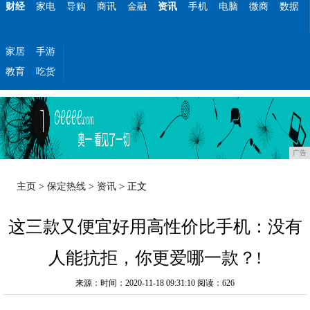
财经
家电
导购
商讯
金融
资讯
手机
电脑
微商
数据
家居
手游
教育
吃货
广告
主页
>
保定热线
>
资讯
> 正文
这三款又便宜好用高性价比手机：没有
人能抗拒，你更爱哪一款？!
来源：时间：2020-11-18 09:31:10
阅读：626