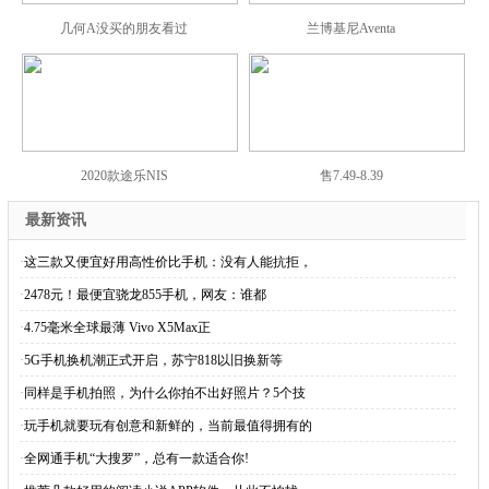
几何A没买的朋友看过
兰博基尼Aventa
2020款途乐NIS
售7.49-8.39
最新资讯
·
这三款又便宜好用高性价比手机：没有人能抗拒，
·
2478元！最便宜骁龙855手机，网友：谁都
·
4.75毫米全球最薄 Vivo X5Max正
·
5G手机换机潮正式开启，苏宁818以旧换新等
·
同样是手机拍照，为什么你拍不出好照片？5个技
·
玩手机就要玩有创意和新鲜的，当前最值得拥有的
·
全网通手机“大搜罗”，总有一款适合你!