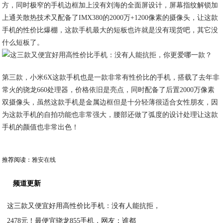
方，同时极窄的手机边框加上没有刘海的全面屏设计，屏幕指纹解锁加
上通关散热技术又配备了IMX380的2000万+1200像素的摄像头，让这款
手机的性价比爆棚，这款手机最大的短板也许就是没有现货吧，其它没
什么短板了。
第三款，小米6X这款手机也是一款非常有性价比的手机，搭载了去年非
常火的骁龙660处理器，价格依旧是亮点，同时配备了后置2000万像素
双摄像头，虽然这款手机是金属边框但是十分轻薄很适合女性朋友，因
为这款手机的自拍功能也非常强大，腰部还做了弧度的设计处理让这款
手机的颜值也非常出色！
推荐阅读：
雅安在线
频道更新
这三款又便宜好用高性价比手机：没有人能抗拒，
2478元！最便宜骁龙855手机，网友：谁都
2020-11-18