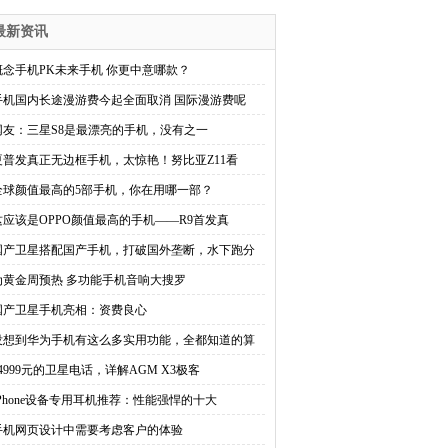
最新资讯
概念手机PK未来手机 你更中意哪款？
手机国内长途漫游费今起全面取消 国际漫游费呢
网友：三星S8是最漂亮的手机，没有之一
夏普发真正无边框手机，太惊艳！努比亚Z11看
全球颜值最高的5部手机，你在用哪一部？
这应该是OPPO颜值最高的手机——R9首发真
国产卫星搭配国产手机，打破国外垄断，水下跑分
为黄金周预热 多功能手机音响大搜罗
国产卫星手机亮相：资费良心
没想到华为手机有这么多实用功能，全都知道的算
14999元的卫星电话，详解AGM X3极客
IPhone设备专用耳机推荐：性能强悍的十大
手机网页设计中需要考虑客户的体验