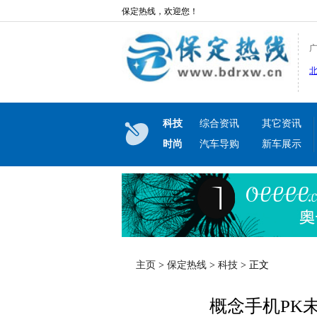
保定热线，欢迎您！
科技
综合资讯
其它资讯
时尚
汽车导购
新车展示
主页
>
保定热线
>
科技
> 正文
概念手机PK