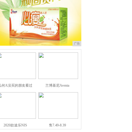
广告
几何A没买的朋友看过
兰博基尼Aventa
2020款途乐NIS
售7.49-8.39