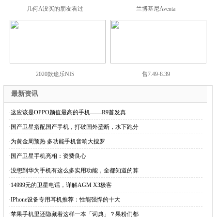
几何A没买的朋友看过
兰博基尼Aventa
2020款途乐NIS
售7.49-8.39
最新资讯
·
这应该是OPPO颜值最高的手机——R9首发真
·
国产卫星搭配国产手机，打破国外垄断，水下跑分
·
为黄金周预热 多功能手机音响大搜罗
·
国产卫星手机亮相：资费良心
·
没想到华为手机有这么多实用功能，全都知道的算
·
14999元的卫星电话，详解AGM X3极客
·
IPhone设备专用耳机推荐：性能强悍的十大
·
苹果手机里还隐藏着这样一本「词典」？果粉们都