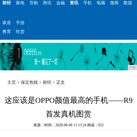
财经
家电
导购
商讯
金融
资讯
手机
电脑
微商
数据
家居
手游
教育
吃货
广告
主页
>
保定热线
>
财经
> 正文
这应该是OPPO颜值最高的手机——R9
首发真机图赏
来源：时间：2020-06-06 11:13:24
阅读：652