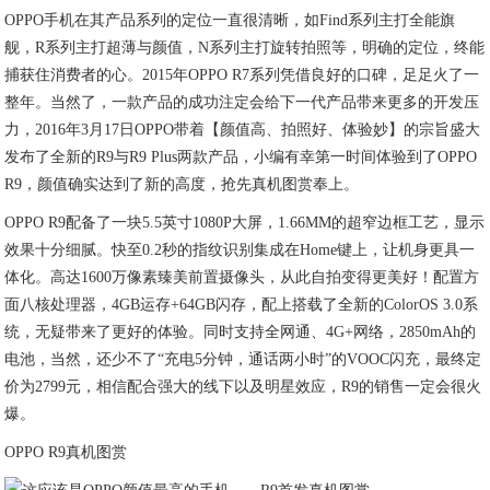
OPPO手机在其产品系列的定位一直很清晰，如Find系列主打全能旗
舰，R系列主打超薄与颜值，N系列主打旋转拍照等，明确的定位，终能
捕获住消费者的心。2015年OPPO R7系列凭借良好的口碑，足足火了一
整年。当然了，一款产品的成功注定会给下一代产品带来更多的开发压
力，2016年3月17日OPPO带着【颜值高、拍照好、体验妙】的宗旨盛大
发布了全新的R9与R9 Plus两款产品，小编有幸第一时间体验到了OPPO
R9，颜值确实达到了新的高度，抢先真机图赏奉上。
OPPO R9配备了一块5.5英寸1080P大屏，1.66MM的超窄边框工艺，显示
效果十分细腻。快至0.2秒的指纹识别集成在Home键上，让机身更具一
体化。高达1600万像素臻美前置摄像头，从此自拍变得更美好！配置方
面八核处理器，4GB运存+64GB闪存，配上搭载了全新的ColorOS 3.0系
统，无疑带来了更好的体验。同时支持全网通、4G+网络，2850mAh的
电池，当然，还少不了“充电5分钟，通话两小时”的VOOC闪充，最终定
价为2799元，相信配合强大的线下以及明星效应，R9的销售一定会很火
爆。
OPPO R9真机图赏