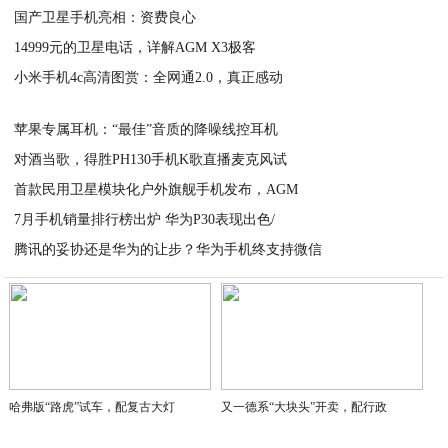
国产卫星手机亮相：资费良心
2020-06-06
14999元的卫星电话，详解AGM X3极客
2020-06-06
小米手机4c高清图赏：全网通2.0，真正感动
2020-06-06
2020-06-06
苹果专属耳机：“最佳”音质的降噪线控耳机
对酒当歌，得胜PH130手机K歌直播麦克风试
2020-06-06
首款民用卫星模块化户外旗舰手机发布，AGM
2020-06-06
7月手机销量排行榜出炉 华为P30表现出色/
2020-06-06
腾讯的妥协还是华为的让步？华为手机终支持微信
2020-06-06
2020-06-06
哈弗版“路虎”试车，配复古大灯
又一德系“大块头”开卖，配行政