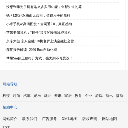
·
没想到华为手机有这么多实用功能，全都知道的算
·
6G+128G+双曲面无边框，值得入手的黑科
·
小米手机4c高清图赏：全网通2.0，真正感动
·
苹果专属耳机：“最佳”音质的降噪线控耳机
·
京东大促 京东金融618携老罗上演金融社交营
·
深度报告解读 | 2020 Bots自动化威
·
苹果Siri的正确打开方式，强大到不可思议！
网站导航
科技
时尚
汽车
娱乐
财经
资讯
家居
教育
企业
游戏
商讯
微商
帮助中心
网站简介
-
联系我们
-
广告服务
-
XML地图
-
版权声明
-
网站地图
TXT