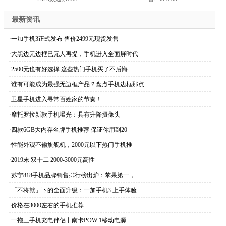
最新资讯
·
一加手机3正式发布 售价2499元现货发售
·
大黑边无边框已无人再提，手机进入全面屏时代
·
2500元也有好选择 这些热门手机买了不后悔
·
谁有可能成为最强无边框产品？盘点手机边框那点
·
卫星手机进入寻常百姓家的节奏！
·
摩托罗拉新款手机曝光：具有升降摄像头
·
四款6GB大内存名牌手机推荐 保证你用到20
·
性能外观不输旗舰机，2000元以下热门手机推
·
2019末 双十二 2000-3000元高性
·
苏宁818手机品牌销售排行榜出炉：苹果第一，
·
「不将就」下的全面升级：一加手机3 上手体验
·
价格在3000左右的手机推荐
·
一拖三手机充电伴侣丨南卡POW-1移动电源