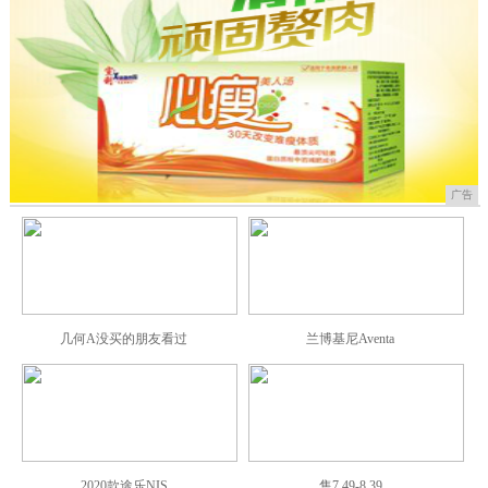
广告
几何A没买的朋友看过
兰博基尼Aventa
2020款途乐NIS
售7.49-8.39