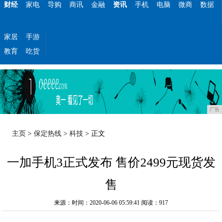
财经
家电
导购
商讯
金融
资讯
手机
电脑
微商
数据
家居
手游
教育
吃货
广告
主页
>
保定热线
>
科技
> 正文
一加手机3正式发布 售价2499元现货发
售
来源：时间：2020-06-06 05:59:41
阅读：917