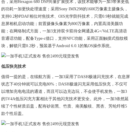
合，采用Hexagon 680 DSP向量扩展技术，该技术能够为一加3带来更低
的功耗一加更快处理速度；采用Sony IMX298的1600万像素主摄像头，
支持0.2秒PDAF相位对焦技术、OIS光学防抖技术，只需0.9秒就能完成
息屏相机启动功能；前置摄像头像素为800万像素，内置高清美颜功
能；在网络制式方面，一加3支持双卡双待全网通及4G+/VoLTE高清语
音通话功能，配备Type-c借口，支持NFC功能，采用正面触摸式指纹模
块，解锁只需0.2秒，预装基于Android 6.0.1的氢OS操作系统。
低压快充技术
值得一提的是，在续航方面，一加3采用了DASH极速闪充技术，在息屏
状态下40分钟就可以充电80%；DASH极速闪充采用低压快充，不仅可
以增加充电电流的通道，而且可以边充边玩，不会使手机发热，一加3
的5V4A低压闪充方案相比于其他闪充技术更安全。此外，一加3依然延
续了个性材质后盖，配有砂岩黑、竹质、南美酸枝、黑杏、芳纶纤维5
款个性后盖。