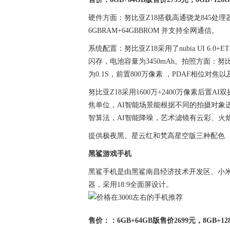
硬件方面：努比亚Z18搭载高通骁龙845处理器
6GBRAM+64GBBROM 并支持全网通信。
系统配置：努比亚Z18采用了nubia UI 6.0+
闪存，电池容量为3450mAh。拍照方面：努比亚
为0.1S，前置800万像素 ，PDAF相位对焦
努比亚Z18采用1600万+2400万像素后置
焦单位，AI智能场景能根据不同的拍摄对象
智算法，AI智能降噪，艺术滤镜有云彩、火
提供极夜黑、星云红和梵高星空版三种配色
黑鲨游戏手机
黑鲨手机是由黑鲨南昌经济技术开发区、小米
器，采用18:9全面屏设计。
售价：：6GB+64GB版售价2699元，8GB+12