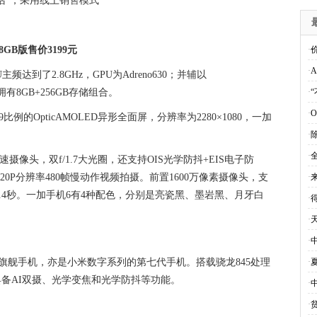
话"，采用线上销售模式
8GB版售价3199元
·
·
达到了2.8GHz，GPU为Adreno630；并辅以
将拥有8GB+256GB存储组合。
·
·
比例的OpticAMOLED异形全面屏，分辨率为2280×1080，一加
·
·
全
高速摄像头，双f/1.7大光圈，还支持OIS光学防抖+EIS电子防
20P分辨率480帧慢动作视频拍摄。前置1600万像素摄像头，支
·
.4秒。一加手机6有4种配色，分别是亮瓷黑、墨岩黑、月牙白
·
·
·
周年旗舰手机，亦是小米数字系列的第七代手机。搭载骁龙845处理
·
具备AI双摄、光学变焦和光学防抖等功能。
·
·