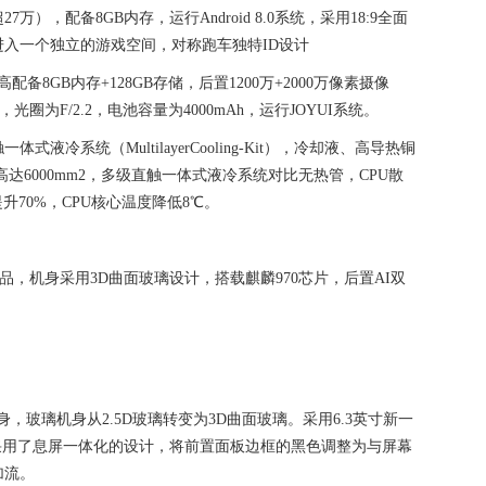
，配备8GB内存，运行Android 8.0系统，采用18:9全面
可以进入一个独立的游戏空间，对称跑车独特ID设计
备8GB内存+128GB存储，后置1200万+2000万像素摄像
，光圈为F/2.2，电池容量为4000mAh，运行JOYUI系统。
冷系统（MultilayerCooling-Kit），冷却液、高导热铜
达6000mm2，多级直触一体式液冷系统对比无热管，CPU散
升70%，CPU核心温度降低8℃。
舰产品，机身采用3D曲面玻璃设计，搭载麒麟970芯片，后置AI双
璃机身，玻璃机身从2.5D玻璃转变为3D曲面玻璃。采用6.3英寸新一
面屏幕采用了息屏一体化的设计，将前置面板边框的黑色调整为与屏幕
加流。