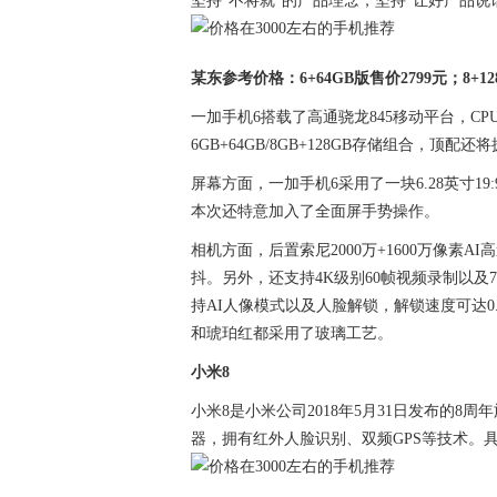
坚持"不将就"的产品理念，坚持"让好产品说
某东参考价格：6+64GB版售价2799元；8+12
一加手机6搭载了高通骁龙845移动平台，CPU主频
6GB+64GB/8GB+128GB存储组合，顶配还
屏幕方面，一加手机6采用了一块6.28英寸19:9
本次还特意加入了全面屏手势操作。
相机方面，后置索尼2000万+1600万像素AI
抖。另外，还支持4K级别60帧视频录制以及7
持AI人像模式以及人脸解锁，解锁速度可达0
和琥珀红都采用了玻璃工艺。
小米8
小米8是小米公司2018年5月31日发布的8
器，拥有红外人脸识别、双频GPS等技术。