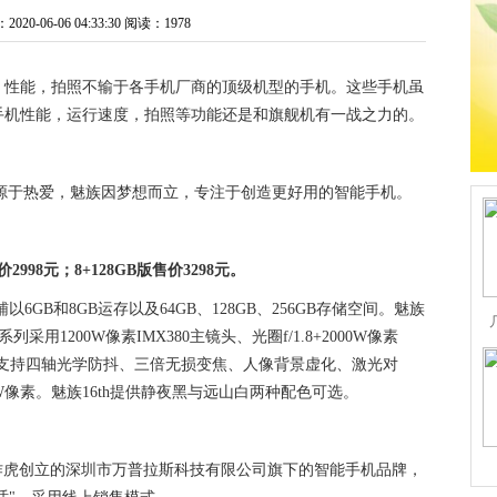
0-06-06 04:33:30
阅读：1978
右，性能，拍照不输于各手机厂商的顶级机型的手机。这些手机虽
手机性能，运行速度，拍照等功能还是和旗舰机有一战之力的。
求源于热爱，魅族因梦想而立，专注于创造更好用的智能手机。
价2998元；8+128GB版售价3298元。
以6GB和8GB运存以及64GB、128GB、256GB存储空间。魅族
系列采用1200W像素IMX380主镜头、光圈f/1.8+2000W像素
组合，支持四轴光学防抖、三倍无损变焦、人像背景虚化、激光对
W像素。魅族16th提供静夜黑与远山白两种配色可选。
经理刘作虎创立的深圳市万普拉斯科技有限公司旗下的智能手机品牌，