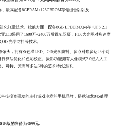
，最高配备8GBRAM+128GBROM存储组合以以及
ET进化张量技术。续航方面：配备8GB LPDDR4X内存+UFS 2.1
Z18采用了1600万+2400万后置AI双摄，F1.6大光圈对焦速度
以及OIS光学防抖等技术。
AI双摄像头，拥有双色温LED、OIS光学防抖、多点对焦多达25个对
进行算法优化和色彩校正。摄影功能拥有人像模式2.0嵌入人工
焰、哥特、梵高等多达6种的艺术特效选择。
科技投资研发的主打游戏电竞的手机品牌，搭载骁龙845处理
8GB版的售价为3099元.