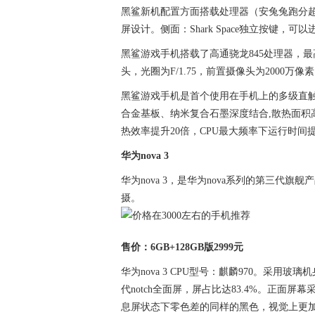
黑鲨新机配置方面搭载处理器（安兔兔跑分超27万）
屏设计。侧面：Shark Space独立按键，
黑鲨游戏手机搭载了高通骁龙845处理器，最高配
头，光圈为F/1.75，前置摄像头为2000万像素
黑鲨游戏手机是首个使用在手机上的多级直触一体式液
合金基板、纳米复合石墨深度结合,散热面积高
热效率提升20倍，CPU最大频率下运行时间提
华为nova 3
华为nova 3，是华为nova系列的第三代旗
摄。
售价：6GB+128GB版2999元
华为nova 3 CPU型号：麒麟970。采用玻
代notch全面屏，屏占比达83.4%。正
息屏状态下零色差的同样的黑色，视觉上更