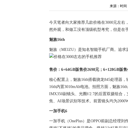
来源：时间：202
今天笔者向大家推荐几款价格在3000元左
然外观，和做工没有顶级机型考究，但是在
魅族16th
魅族（MEIZU）是知名智能手机厂商。追
售价：6+64GB版售价2698元；6+128GB版售
核心配置上，魅族16th搭载骁龙845处理器，辅
16th内置3010mAh电池。拍照方面，魅族16th
IMX350副镜头、光圈f/2.7的后置双摄
焦、AI场景识别等技术。前置镜头均为2000
一加手机6
一加手机（OnePlus）是OPPO前副总