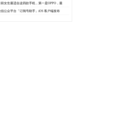
目前女生最适合这四款手机，第一是OPPO，最
微信公众平台「订阅号助手」iOS 客户端发布