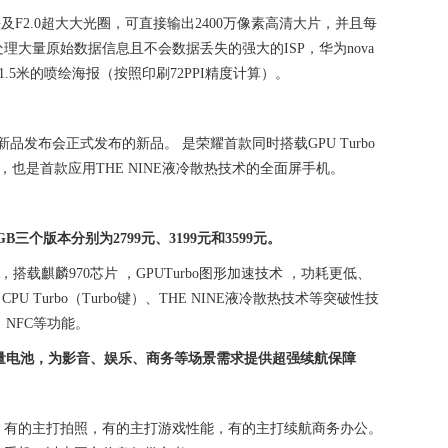
摄像头及F2.0超大大光圈，可直接输出2400万像素高清大片，并且每
大量原始数据信息且不会数据丢失的强大的ISP，华为nova
.5米的喷绘海报（按照印刷72PPI精度计算）。
召开新品发布会正式发布的新品。 是荣耀首款同时搭载GPU Turbo
旗舰手机，也是首款应用THE NINE液冷散热技术的全面屏手机。
28GB三个版本分别为2799元、3199元和3599元。
B，搭载麒麟970芯片 ，GPUTurbo图形加速技术 ，功耗更低、
U Turbo（Turbo键）、THE NINE液冷散热技术等突破性技
、NFC等功能。
）大容量电池，为影音、娱乐、商务等场景需求提供超强续航保障
机，有的主打拍照，有的主打游戏性能，有的主打续航商务办公。