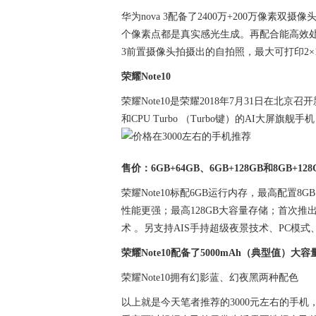
华为nova 3配备了2400万+200万像素双
个像素点都是真实感光生成。再配合能高效处理
3前置摄像头拍摄出的自拍照，最大可打印2×1
荣耀Note10
荣耀Note10是荣耀2018年7月31日在北京
和CPU Turbo （Turbo键）的AI大屏
售价：6GB+64GB、6GB+128GB和8GB+1
荣耀Note10标配6GB运行内存，最高配置8G
性能更强；最高128GB大容量存储；首次推出CP
术 。另支持AIS手持超级夜景技术、PC模式
荣耀Note10配备了5000mAh（典型值
荣耀Note10拥有幻影蓝、幻夜黑两种配色
以上就是今天笔者推荐的3000元左右的手