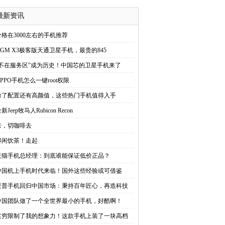
最新资讯
价格在3000左右的手机推荐
AGM X3极客版天通卫星手机，最贵的845
“不在服务区”成为历史！中国芯的卫星手机来了
OPPO手机怎么一键root权限
除了配置还有高颜值，这些热门手机值得入手
新Jeep牧马人Rubicon Recon
来，切咖啡去
得闲饮茶！走起
天猫手机总经理：到底谁能保证低价正品？
中国机上手机时代来临！国外这些经验或可借鉴
夏普手机回归中国市场：秉持百年匠心，再造科技
中国团队做了一个全世界最小的手机，好酷啊！
贫穷限制了我的想象力！这款手机上装了一块高档