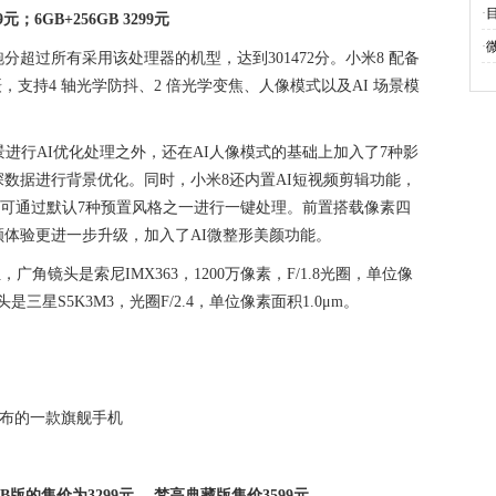
·
9元；6GB+256GB 3299元
·
分超过所有采用该处理器的机型，达到301472分。小米8 配备
双摄，支持4 轴光学防抖、2 倍光学变焦、人像模式以及AI 场景模
场景进行AI优化处理之外，还在AI人像模式的基础上加入了7种影
数据进行背景优化。同时，小米8还内置AI短视频剪辑功能，
后，可通过默认7种预置风格之一进行一键处理。前置搭载像素四
颜体验更进一步升级，加入了AI微整形美颜功能。
广角镜头是索尼IMX363，1200万像素，F/1.8光圈，单位像
是三星S5K3M3，光圈F/2.4，单位像素面积1.0μm。
布发布的一款旗舰手机
8GB版的售价为3299元 ，梵高典藏版售价3599元