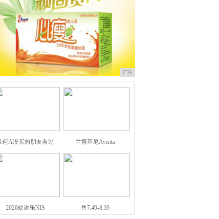
广告
几何A没买的朋友看过
兰博基尼Aventa
2020款途乐NIS
售7.49-8.39