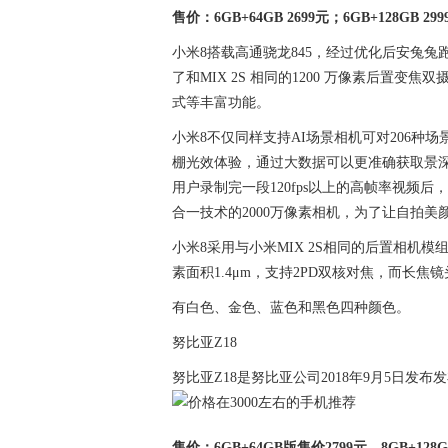
售价：6GB+64GB 2699元；6GB+128GB 299
小米8搭载高通骁龙845，经过优化后安兔兔跑
了和MIX 2S 相同的1200 万像素后置变焦
式等丰富功能。
小米8不仅同样支持AI场景相机可对206种
棚光效体验，通过大数据可以更准确获取景深
用户录制完一段120fps以上的高帧率视频
合一技术的2000万像素相机，为了让自拍美
小米8采用与小米MIX 2S相同的后置相机模组，
素面积1.4μm，支持2PD双核对焦，而长焦镜头
有白色、金色、蓝色和黑色四种颜色。
努比亚Z18
努比亚Z18是努比亚公司2018年9月5日发
售价：6GB+64GB版售价2799元，8GB+12