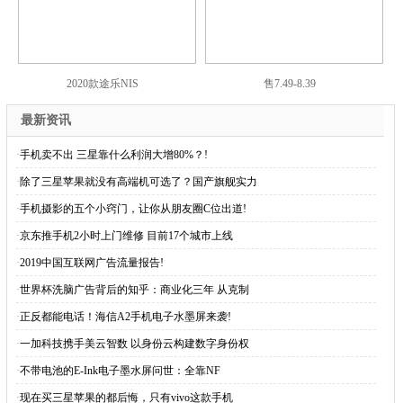
2020款途乐NIS
售7.49-8.39
最新资讯
·
手机卖不出 三星靠什么利润大增80%？!
·
除了三星苹果就没有高端机可选了？国产旗舰实力
·
手机摄影的五个小窍门，让你从朋友圈C位出道!
·
京东推手机2小时上门维修 目前17个城市上线
·
2019中国互联网广告流量报告!
·
世界杯洗脑广告背后的知乎：商业化三年 从克制
·
正反都能电话！海信A2手机电子水墨屏来袭!
·
一加科技携手美云智数 以身份云构建数字身份权
·
不带电池的E-Ink电子墨水屏问世：全靠NF
·
现在买三星苹果的都后悔，只有vivo这款手机