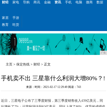
财经
家电
导购
商讯
金融
资讯
手机
电脑
微商
数据
家居
手游
教育
吃货
广告
主页
>
保定热线
>
财经
> 正文
手机卖不出 三星靠什么利润大增80%？!
来源：时间：2021-02-17 12:29:49
阅读：743
近日，三星电子公布了三季度财报，第三季度销售收入439亿美元，同
比增长了7%；运营利润达到63亿美元，同比上涨了80%。优异的成绩也