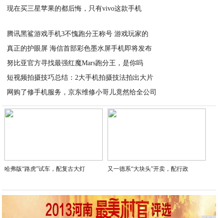
现在买三星苹果的都后悔，只有vivo这款手机
2021-02-17
2021-02-17
腾讯黑鲨游戏手机3不愧跑分王称号 游戏玩家的
真正的护眼屏 海信首部彩色墨水屏手机即将发布
2021-02-17
努比亚官方寻找最强红魔Mars跑分王，是你吗
2021-02-17
短视频拍摄技巧总结：2大手机拍摄技法拍出大片
2021-02-17
网购了修手机服务，京东维修小哥儿竟然给全公司
2021-02-17
2021-02-17
哈弗版“路虎”试车，配复古大灯
又一德系“大块头”开卖，配行政