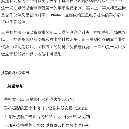
其拥有完整的产业链资源，一部手机靠自己内部资源就可以生产上市。
这一点，即便是全球市值第一的苹果也做不到。实际上，苹果和三星既
是合作伙伴又是竞争对手，iPhone一直都依赖三星电子提供的手机芯片
等电子元器件。
三星和苹果不仅出货量排名前二，赚的利润合计占了智能手机市场90%
以上。苹果是靠品牌溢价和杰出的科技水平，而三星则更多的靠产业链
优势，特别是芯片、面板方面的优势。凭借这优势，三星仍是一大巨头
傲立于智能硬件界，地位不可撼动。
推荐阅读：
爱车网
频道更新
手机卖不出 三星靠什么利润大增80%？!
手机摄影的五个小窍门，让你从朋友圈C位出道!
2021-02-17
世界杯洗脑广告背后的知乎：商业化三年 从克制
2021-02-17
一加科技携手美云智数 以身份云构建数字身份权
2021-02-17