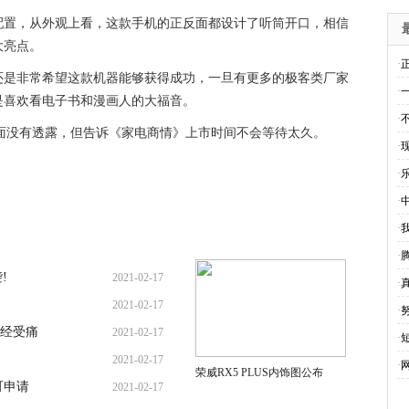
配置，从外观上看，这款手机的正反面都设计了听筒开口，相信
大亮点。
·
还是非常希望这款机器能够获得成功，一旦有更多的极客类厂家
·
是喜欢看电子书和漫画人的大福音。
·
面没有透露，但告诉《家电商情》上市时间不会等待太久。
·
·
·
·
·
!
2021-02-17
·
2021-02-17
·
经受痛
2021-02-17
·
2021-02-17
·
荣威RX5 PLUS内饰图公布
可申请
2021-02-17