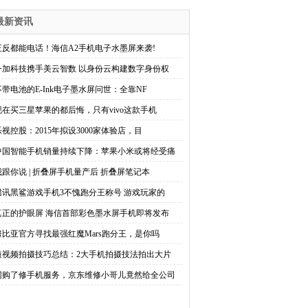
最新资讯
正反都能电话！海信A2手机电子水墨屏来袭!
一加科技携手美云智数 以身份云构建数字身份权
不带电池的E-Ink电子墨水屏问世：全靠NF
现在买三星苹果的都后悔，只有vivo这款手机
乐视控股：2015年拟设3000家体验店，目
中国智能手机销量持续下降：苹果小米或将经受痛
我跟你说 | 折叠屏手机量产后 折叠屏笔记本
腾讯黑鲨游戏手机3不愧跑分王称号 游戏玩家的
真正的护眼屏 海信首部彩色墨水屏手机即将发布
努比亚官方寻找最强红魔Mars跑分王，是你吗
短视频拍摄技巧总结：2大手机拍摄技法拍出大片
网购了修手机服务，京东维修小哥儿竟然给全公司