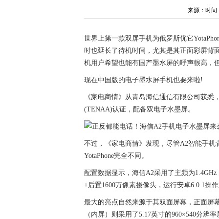
来源：时间：202
世界上第一款双屏手机为俄罗斯优它YotaP
时也延长了待机时间，尤其是其正面彩屏背
机用户希望也能有国产墨水屏的呼声很高，
现在中国版的电子墨水屏手机也要来啦!
《家电商情》从青岛海信通信有限公司获悉，
(TENAA)认证，配备双电子水墨屏。
不过，《家电商情》发现，尽管A2智能手机
YotaPhone完全不同。
配置数据显示，海信A2采用了主频为1.4GHz
+后置1600万像素摄像头，运行安卓6.0.1
最大的亮点自然来源于其双面屏幕，正面屏幕（外
（内屏）则采用了5.17英寸的960×540分