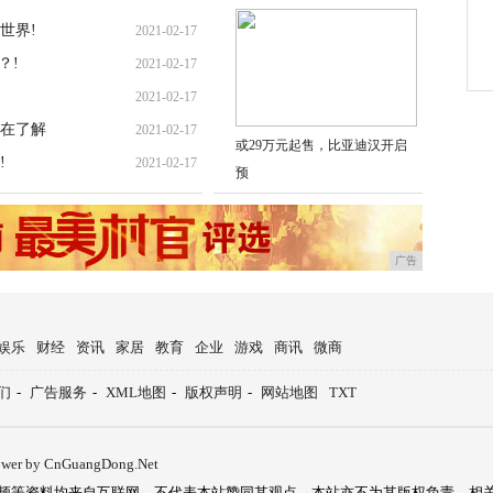
世界!
2021-02-17
？!
2021-02-17
2021-02-17
在了解
2021-02-17
或29万元起售，比亚迪汉开启
!
2021-02-17
预
广告
娱乐
财经
资讯
家居
教育
企业
游戏
商讯
微商
们
-
广告服务
-
XML地图
-
版权声明
-
网站地图
TXT
ower by CnGuangDong.Net
频等资料均来自互联网，不代表本站赞同其观点，本站亦不为其版权负责。相