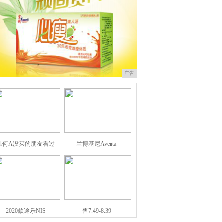
广告
几何A没买的朋友看过
兰博基尼Aventa
2020款途乐NIS
售7.49-8.39