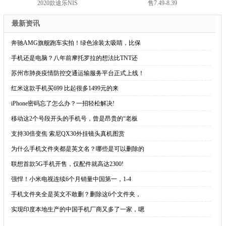
2020款途乐NIS
售7.49-8.39
最新资讯
·
奔驰AMG旗舰跑车实拍！绿色涂装太吸睛，比保
·
手机还是电脑？八年前摩托罗拉的想法比TNT还
·
苏州市肺炎疫情防控交通运输服务平台正式上线！
·
红米这款手机买699 比起很多1499元的来
·
iPhone密码忘了怎么办？一招轻松解决!
·
移动这2个号段开头的手机号，曾是昂贵的“老板
·
支持30倍变焦 索尼QX30外挂镜头真机图赏
·
为什么手机文件夹都是英文名？哪些是可以删除的
·
联想首款5G手机开售，仅配件就高达2300!
·
强悍！小米电视连续6个月销量中国第一，1-4
·
手机文件夹全是英文不敢删？删除这6个文件夹，
·
实现印度本地生产的中国手机厂商又多了一家，嗯