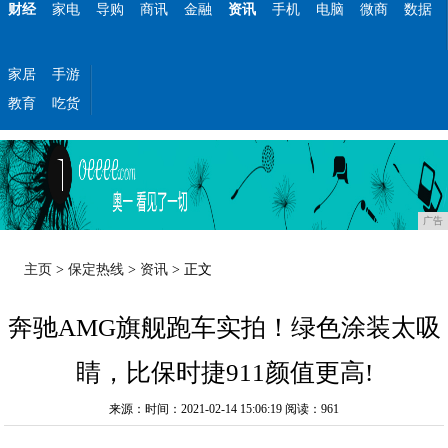
财经
家电
导购
商讯
金融
资讯
手机
电脑
微商
数据
家居
手游
教育
吃货
广告
主页
>
保定热线
>
资讯
> 正文
奔驰AMG旗舰跑车实拍！绿色涂装太吸
睛，比保时捷911颜值更高!
来源：时间：2021-02-14 15:06:19
阅读：961