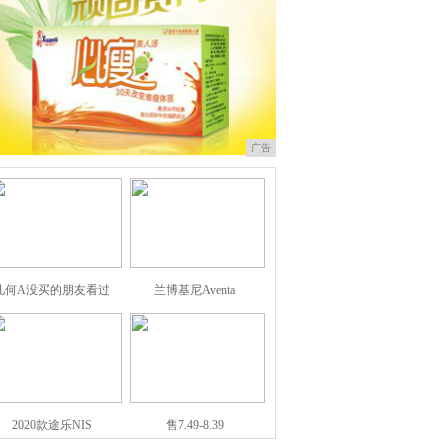
广告
几何A没买的朋友看过
兰博基尼Aventa
2020款途乐NIS
售7.49-8.39