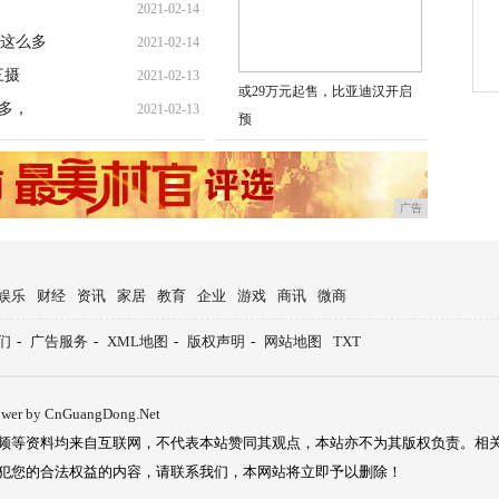
2021-02-14
这么多
2021-02-14
三摄
2021-02-13
或29万元起售，比亚迪汉开启
多，
2021-02-13
预
广告
娱乐
财经
资讯
家居
教育
企业
游戏
商讯
微商
们
-
广告服务
-
XML地图
-
版权声明
-
网站地图
TXT
ower by CnGuangDong.Net
频等资料均来自互联网，不代表本站赞同其观点，本站亦不为其版权负责。相
犯您的合法权益的内容，请联系我们，本网站将立即予以删除！