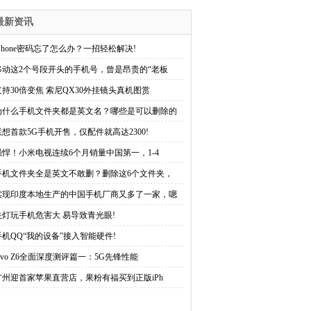
最新资讯
iPhone密码忘了怎么办？一招轻松解决!
移动这2个号段开头的手机号，曾是昂贵的“老板
支持30倍变焦 索尼QX30外挂镜头真机图赏
为什么手机文件夹都是英文名？哪些是可以删除的
联想首款5G手机开售，仅配件就高达2300!
强悍！小米电视连续6个月销量中国第一，1-4
手机文件夹全是英文不敢删？删除这6个文件夹，
实现印度本地生产的中国手机厂商又多了一家，嗯
关灯玩手机危害大 易导致青光眼!
手机QQ“我的设备”接入智能硬件!
vivo Z6全面深度测评篇一：5G先锋性能
广州迎首家苹果直营店，果粉有福买到正版iPh