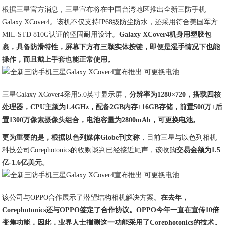
根据三星官方消息，三星宣布将在中国台湾地区推出全新三防手机
Galaxy XCover4。该机不仅支持IP68级防尘防水，还采用符合美国军方
MIL-STD 810G认证的坚固耐用设计。
Galaxy XCover4机身用塑胶包
裹，具备防滑特性，屏幕下方有三颗实体按键，即便是湿手情况下也能
操作，而且戴上手套也能正常使用。
三星Galaxy XCover4采用5.0英寸显示屏，
分辨率为1280×720，搭载四核
处理器，CPU主频为1.4GHz，配备2GB内存+16GB存储，前置500万+后
置1300万像素摄像头组合，电池容量为2800mAh，可更换电池。
更为重要的是，根据以色列媒体Globe刊文称
，目前三星与以色列相机
科技公司Corephotonics的收购谈判已经接近尾声，该收购
交易金额为1.5
亿-1.6亿美元。
该公司与OPPO合作展示了潜望结构相机解决方案。
在去年，
Corephotonics还与OPPO签定了合作协议。OPPO今年一直在宣传10倍
变焦功能，因此，业界人士揣测这一功能采用了Corephotonics的技术。