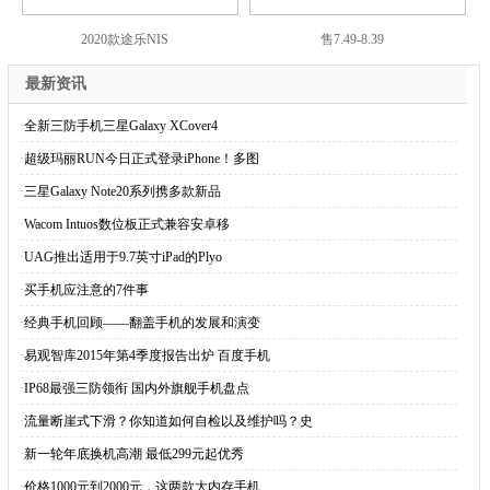
2020款途乐NIS
售7.49-8.39
最新资讯
·
全新三防手机三星Galaxy XCover4
·
超级玛丽RUN今日正式登录iPhone！多图
·
三星Galaxy Note20系列携多款新品
·
Wacom Intuos数位板正式兼容安卓移
·
UAG推出适用于9.7英寸iPad的Plyo
·
买手机应注意的7件事
·
经典手机回顾——翻盖手机的发展和演变
·
易观智库2015年第4季度报告出炉 百度手机
·
IP68最强三防领衔 国内外旗舰手机盘点
·
流量断崖式下滑？你知道如何自检以及维护吗？史
·
新一轮年底换机高潮 最低299元起优秀
·
价格1000元到2000元，这两款大内存手机