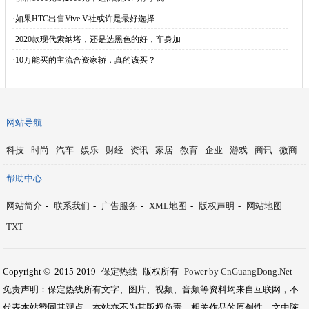
·
如果HTC出售Vive V社或许是最好选择
·
2020款现代索纳塔，还是选黑色的好，车身加
·
10万能买的主流合资家轿，真的该买？
网站导航
科技
时尚
汽车
娱乐
财经
资讯
家居
教育
企业
游戏
商讯
微商
帮助中心
网站简介
-
联系我们
-
广告服务
-
XML地图
-
版权声明
-
网站地图
TXT
Copyright © 2015-2019
保定热线
版权所有
Power by CnGuangDong.Net
免责声明：保定热线所有文字、图片、视频、音频等资料均来自互联网，不
代表本站赞同其观点，本站亦不为其版权负责。相关作品的原创性、文中陈