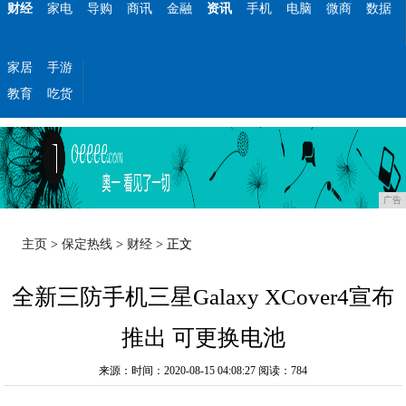
财经
家电
导购
商讯
金融
资讯
手机
电脑
微商
数据
家居
手游
教育
吃货
广告
主页
>
保定热线
>
财经
> 正文
全新三防手机三星Galaxy XCover4宣布
推出 可更换电池
来源：时间：2020-08-15 04:08:27
阅读：784