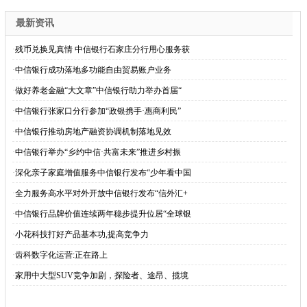
最新资讯
·
残币兑换见真情 中信银行石家庄分行用心服务获
·
中信银行成功落地多功能自由贸易账户业务
·
做好养老金融“大文章”中信银行助力举办首届“
·
中信银行张家口分行参加“政银携手·惠商利民”
·
中信银行推动房地产融资协调机制落地见效
·
中信银行举办“乡约中信·共富未来”推进乡村振
·
深化亲子家庭增值服务中信银行发布“少年看中国
·
全力服务高水平对外开放中信银行发布“信外汇+
·
中信银行品牌价值连续两年稳步提升位居“全球银
·
小花科技打好产品基本功,提高竞争力
·
齿科数字化运营:正在路上
·
家用中大型SUV竞争加剧，探险者、途昂、揽境