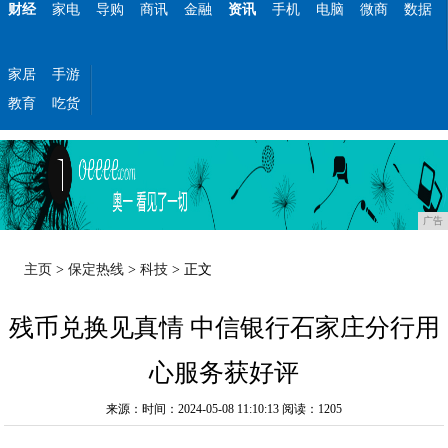
财经
家电
导购
商讯
金融
资讯
手机
电脑
微商
数据
家居
手游
教育
吃货
广告
主页
>
保定热线
>
科技
> 正文
残币兑换见真情 中信银行石家庄分行用
心服务获好评
来源：时间：2024-05-08 11:10:13
阅读：1205