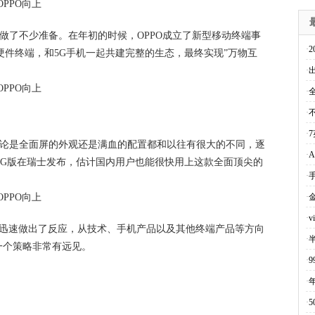
已经做了不少准备。在年初的时候，OPPO成立了新型移动终端事
·
硬件终端，和5G手机一起共建完整的生态，最终实现”万物互
·
·
·
·
7
，无论是全面屏的外观还是满血的配置都和以往有很大的不同，逐
·
A
o 5G版在瑞士发布，估计国内用户也能很快用上这款全面顶尖的
·
·
·
O迅速做出了反应，从技术、手机产品以及其他终端产品等方向
·
一个策略非常有远见。
·
·
·