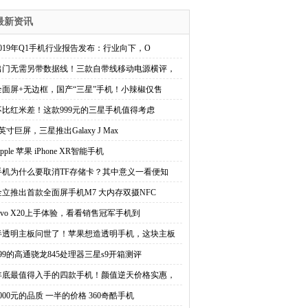
最新资讯
2019年Q1手机行业报告发布：行业向下，O
出门无需另带数据线！三款自带线移动电源横评，
全面屏+无边框，国产“三星”手机！小辣椒仅售
不比红米差！这款999元的三星手机值得考虑
英寸巨屏，三星推出Galaxy J Max
pple 苹果 iPhone XR智能手机
手机为什么要取消TF存储卡？其中意义一看便知
金立推出首款全面屏手机M7 大内存双摄NFC
vivo X20上手体验，看看销售冠军手机到
半透明主板问世了！苹果想造透明手机，这块主板
999的高通骁龙845处理器三星s9开箱测评
年底最值得入手的四款手机！颜值逆天价格实惠，
5000元的品质 一半的价格 360奇酷手机