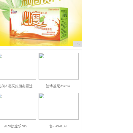
广告
几何A没买的朋友看过
兰博基尼Aventa
2020款途乐NIS
售7.49-8.39